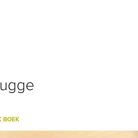
rugge
K BOEK